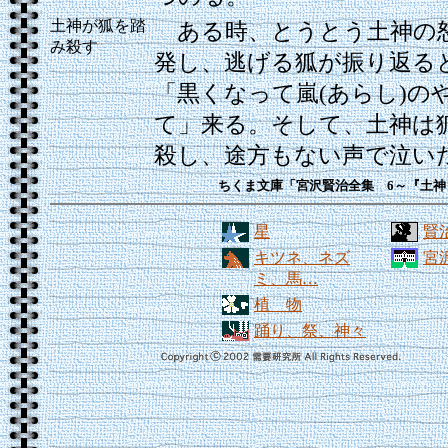
土神が狐を踏
ある時、とうとう土神の
み殺す
発し、逃げる狐が振り返る
「黒くなって嵐(あらし)の
て」来る。そして、土神は
殺し、途方もない声で泣い
ちくま文庫「宮沢賢治全集 6～『土神
星
賢
キツネ、ネズ
宮
ミ、馬…
植 物
踊り、祭、神々