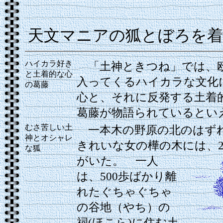
天文マニアの狐とぼろを着
ハイカラ好き
「土神ときつね」では、
と土着的な心
入ってくるハイカラな文化
の葛藤
心と、それに反発する土着
葛藤が物語られているとい
むさ苦しい土
一本木の野原の北のはず
神とオシャレ
きれいな女の樺の木には、
な狐
がいた。
一人
は、500歩ばかり離
れたぐちゃぐちゃ
の谷地（やち）の
祠(ほこら)に住む土