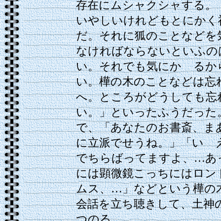
存在にムシャクシャする。
いやしいけれどもとにかく
だ。それに狐のことなどを
なければならないといふの
い。それでも気にかゝるか
い。樺の木のことなどは忘
へ。ところがどうしても忘
い。」といったふうだった
で、「あなたのお書斎、ま
に立派でせうね。」「いゝ
でちらばってますよ、…あ
には顕微鏡こっちにはロン
ムス、…」などという樺の
会話を立ち聴きして、土神
つのる。