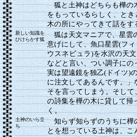
狐と土神はどちらも樺の
をもっているらしく、とき
木の所にやってきて話をす
新しい知識を
狐は天文マニアで、星雲
ひけらかす狐
意げにして、魚口星雲(フ
ウスネビュラ)を水沢の天
などと言い、つい調子にの
実は望遠鏡を独乙(ドイツ)
に注文してあるんです。」
そを言ってしまう。そして
の詩集を樺の木に貸して帰
く。
土神のいら立
知らず知らずのうちに樺
ち
とを想っている土神は、こ