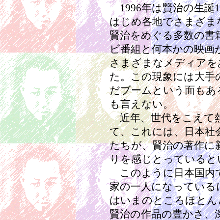
1996年は賢治の生誕
はじめ各地でさまざま
賢治をめぐる多数の書
ビ番組と何本かの映画が製
さまざまなメディアを
た。この現象には大手
だブームという面もあ
も言えない。
近年、世代をこえて熱
て、これには、日本社
たちが、賢治の著作に
りを感じとっていると
このように日本国内
家の一人になっている
はいまのところほとん
賢治の作品の豊かさ、