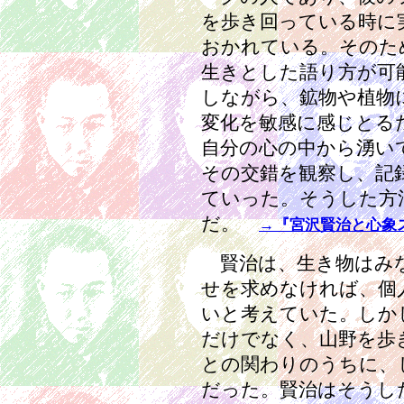
を歩き回っている時に
おかれている。そのた
生きとした語り方が可
しながら、鉱物や植物
変化を敏感に感じとる
自分の心の中から湧い
その交錯を観察し、記
ていった。そうした方
だ。
→『宮沢賢治と心象
賢治は、生き物はみな
せを求めなければ、個
いと考えていた。しか
だけでなく、山野を歩
との関わりのうちに、
だった。賢治はそうし