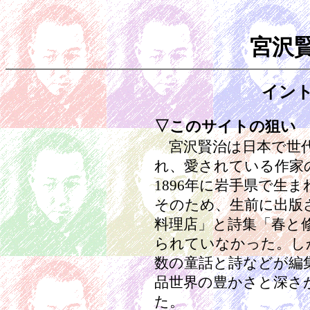
宮沢
イン
▽このサイトの狙い
宮沢賢治は日本で世
れ、愛されている作家の
1896年に岩手県で生
そのため、生前に出版
料理店」と詩集「春と
られていなかった。し
数の童話と詩などが編
品世界の豊かさと深さ
た。