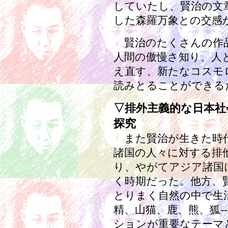
していたし、賢治の文
した森羅万象との交感
賢治のたくさんの作品
人間の傲慢さ知り、人
え直す、新たなコスモ
読みとることができる
▽排外主義的な日本
探究
また賢治が生きた時代
諸国の人々に対する排
り、やがてアジア諸国
く時期だった。他方、
とりまく自然の中で生
精、山猫、鹿、熊、狐--
ションが重要なテーマ