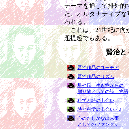
テーマを通じて排外的
た、オルタナティブな
われる。
これは、21世紀に向
題提起でもある。
賢治と
賢治作品のユーモア
賢治作品のリズム
星や風、生き物からの
贈り物としての詩、物語
科学と詩の出会い
詩と科学の出会い・2
心のたしかな出来事
としてのファンタジー