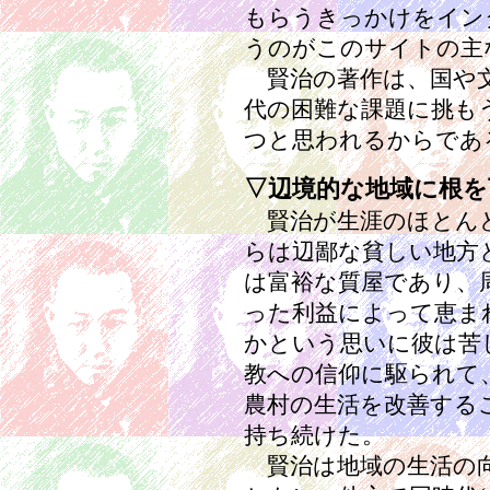
もらうきっかけをイン
うのがこのサイトの主
賢治の著作は、国や文
代の困難な課題に挑も
つと思われるからであ
▽辺境的な地域に根を
賢治が生涯のほとんど
らは辺鄙な貧しい地方
は富裕な質屋であり、
った利益によって恵ま
かという思いに彼は苦
教への信仰に駆られて
農村の生活を改善する
持ち続けた。
賢治は地域の生活の向