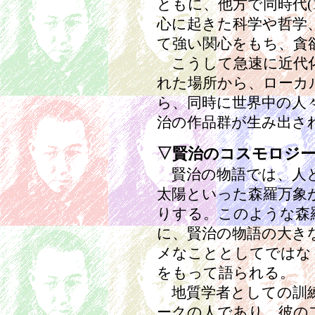
ともに、他方で同時代(1
心に起きた科学や哲学
て強い関心をもち、貪
こうして急速に近代化
れた場所から、ローカ
ら、同時に世界中の人
治の作品群が生み出さ
▽賢治のコスモロジ
賢治の物語では、人と
太陽といった森羅万象
りする。このような森
に、賢治の物語の大き
メなこととしてではな
をもって語られる。
地質学者としての訓練
ークの人であり、彼の