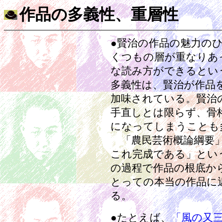
作品の多義性、重層性
●賢治の作品の魅力の
くつもの層が重なりあ
な読み方ができるとい
多義性は、賢治が作品
加味されている。賢治
手直しとは限らず、骨
になってしまうことも
「農民芸術概論綱要」
これ完成である」とい
の過程で作品の根底か
とっての本当の作品に
る。
●たとえば、
「風の又