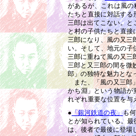
があるが、これは風の
たちと直接に対話する
三郎は出てこない。と
と村の子供たちと直接
三郎になり、風の又三
い。そして、地元の子
三郎に重ねて風の又三
三郎と又三郎の間を微
郎」の独特な魅力とな
また、「風の又三郎」
かち淵」という物語が
れぞれ重要な位置を与
●
「銀河鉄道の夜」
も
とが知られている。最
は、後者で最後に登場