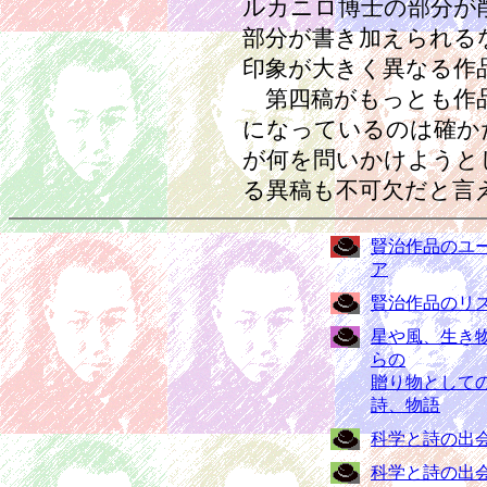
ルカニロ博士の部分が
部分が書き加えられる
印象が大きく異なる作
第四稿がもっとも作
になっているのは確か
が何を問いかけようと
る異稿も不可欠だと言
賢治作品のユ
ア
賢治作品のリ
星や風、生き
らの
贈り物として
詩、物語
科学と詩の出
科学と詩の出