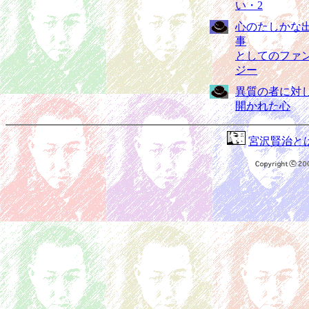
い・2
心のたしかな
事
としてのファ
ジー
異質の者に対
開かれた心
宮沢賢治と